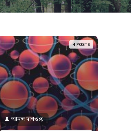
4 POSTS
আনন্দ দাশগুপ্ত