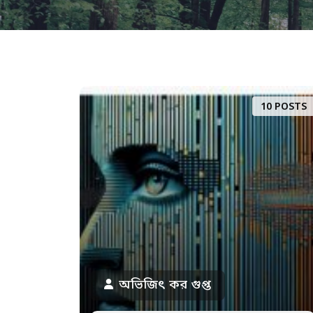
10 POSTS
অভিজিৎ কর গুপ্ত