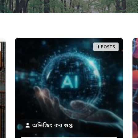
1 POSTS
অভিজিৎ কর গুপ্ত