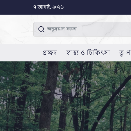
৭ আগষ্ট, ২০২৬
প্রচ্ছদ
স্বাস্থ্য ও চিকিৎসা
ভূ-প