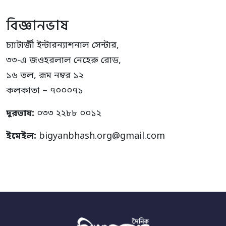
বিজ্ঞানভাষ
চ্যাটার্জী ইন্টারন্যাশনাল সেন্টার,
৩৩-এ জওহরলাল নেহেরু রোড,
১৬ তল, রূম নম্বর ১২
কলকাতা – ৭০০০৭১
দূরভাষ:
০৩৩ ২২৮৮ ০০১২
ইমেইল:
bigyanbhash.org@gmail.com