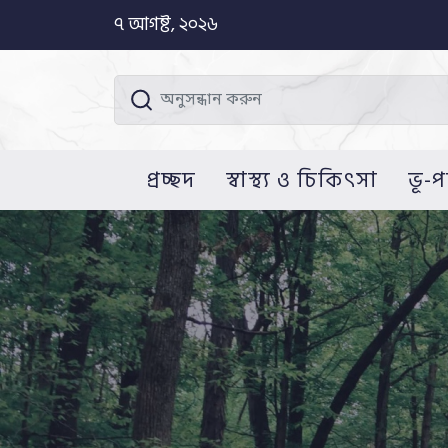
৭ আগষ্ট, ২০২৬
প্রচ্ছদ
স্বাস্থ্য ও চিকিৎসা
ভূ-প