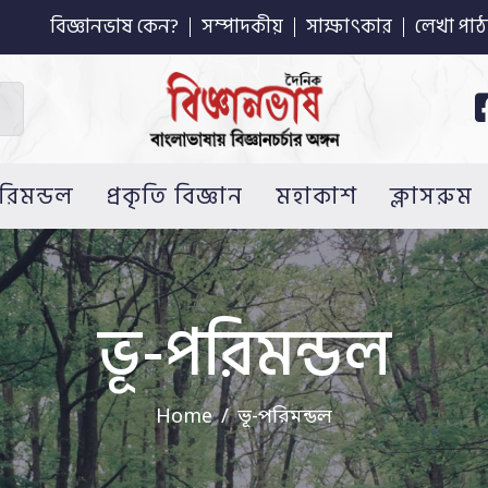
বিজ্ঞানভাষ কেন?
সম্পাদকীয়
সাক্ষাৎকার
লেখা পাঠ
রিমন্ডল
প্রকৃতি বিজ্ঞান
মহাকাশ
ক্লাসরুম
ভূ-পরিমন্ডল
Home
ভূ-পরিমন্ডল