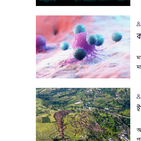
ক
ম
ম
ই
আ
প