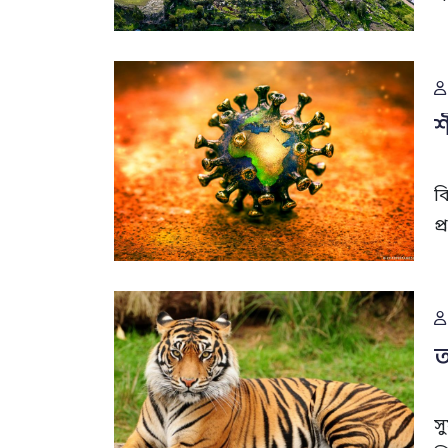
শ
ব
প
অ
স