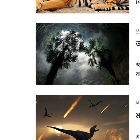
শ
জ
অ
র
ম
এ