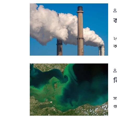
ক
২
ক
ব
স
গ