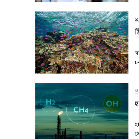
ম
স
চ
হ
হ
থ