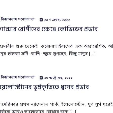
বিজ্ঞানভাষ সংবাদদাতা‌
২৬ নভেম্বর, ২০২২
্যান্সার রোগীদের ক্ষেত্রে কোভিডের প্রভাব
হামারীর শুরু থেকেই, করোনাভাইরাসের এক অপ্রত্যাশিত, অন
ানুষ হালকা সর্দি- কাশি- জ্বরে ভুগছেন, কিছু মানুষ […]
বিজ্ঞানভাষ সংবাদদাতা
৩০ অক্টোবর, ২০২২
য়েলোস্টোনের ভূপ্রকৃতিতে ধ্বসের প্রভাব
মেরিকার প্রথম ন্যাশেনাল পার্ক, ইয়েলোস্টোন, যুগ যুগ ধরেই 
ার্ককে আরও ভালোভাবে বোঝার জন্য […]