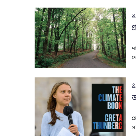
প
ম
দ
জ
গ
স