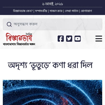
৬ আগষ্ট, ২০২৬
বিজ্ঞানভাষ কেন?
সম্পাদকীয়
সাক্ষাৎকার
লেখা পাঠান
যোগাযোগ
অদৃশ্য ‘ভূতুড়ে’ কণা ধরা দিল