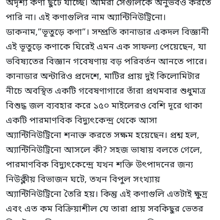
অদৃশ্য কণা ছুটে যাচ্ছে। আমরা সেগুলিকে অনুভবও করতে
পারি না। এই কণাগুলির নাম অ্যান্টিনিউট্রিনো।
ডাকনাম,”ভূতুড়ে কণা”। সম্প্রতি কানাডার একদল বিজ্ঞানী
এই ভূতুড়ে কণাকে ঘিরেই এমন এক সাফল্য পেয়েছেন, যা
ভবিষ্যতের বিজ্ঞান গবেষণায় বড় পরিবর্তন আনতে পারে।
কানাডার অন্টারিও প্রদেশে, মাটির প্রায় দুই কিলোমিটার
নীচে অবস্থিত একটি গবেষণাগারে তাঁরা প্রথমবার শুধুমাত্র
বিশুদ্ধ জল ব্যবহার করে ১৫০ মাইলেরও বেশি দূরে থাকা
একটি পারমাণবিক বিদ্যুৎকেন্দ্র থেকে আসা
অ্যান্টিনিউট্রিনো শনাক্ত করতে সক্ষম হয়েছেন। প্রশ্ন হল,
অ্যান্টিনিউট্রিনো আসলে কী? সহজ ভাষায় বলতে গেলে,
পারমাণবিক বিদ্যুৎকেন্দ্রে যখন শক্তি উৎপাদনের জন্য
নিউক্লীয় বিভাজন ঘটে, তখন বিপুল সংখ্যায়
অ্যান্টিনিউট্রিনো তৈরি হয়। কিন্তু এই কণাগুলি এতটাই ক্ষুদ্র
এবং এত কম বিক্রিয়াশীল যে তারা প্রায় সবকিছুর ভেতর