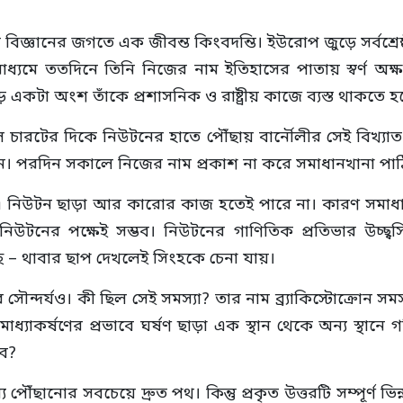
ঞানের জগতে এক জীবন্ত কিংবদন্তি। ইউরোপ জুড়ে সর্বশ্রেষ্ঠ বিজ্
মাধ্যমে ততদিনে তিনি নিজের নাম ইতিহাসের পাতায় স্বর্ণ 
একটা অংশ তাঁকে প্রশাসনিক ও রাষ্ট্রীয় কাজে ব্যস্ত থাকতে 
 চারটের দিকে নিউটনের হাতে পৌঁছায় বার্নৌলীর সেই বিখ্যাত স
ন। পরদিন সকালে নিজের নাম প্রকাশ না করে সমাধানখানা পাঠ
 এ নিউটন ছাড়া আর কারোর কাজ হতেই পারে না। কারণ সমাধানট
 নিউটনের পক্ষেই সম্ভব। নিউটনের গাণিতিক প্রতিভার উচ্ছ্
ে – থাবার ছাপ দেখলেই সিংহকে চেনা যায়।
 সৌন্দর্যও। কী ছিল সেই সমস্যা? তার নাম ব্র্যাকিস্টোক্রোন 
াধ্যাকর্ষণের প্রভাবে ঘর্ষণ ছাড়া এক স্থান থেকে অন্য স্থান
বে?
পৌঁছানোর সবচেয়ে দ্রুত পথ। কিন্তু প্রকৃত উত্তরটি সম্পূর্ণ ভিন