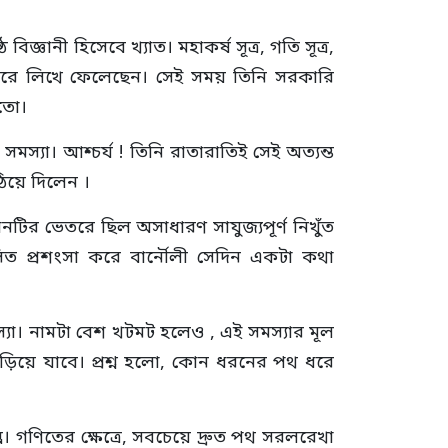
ঞানী হিসেবে খ্যাত। মহাকর্ষ সূত্র, গতি সূত্র,
অক্ষরে লিখে ফেলেছেন। সেই সময় তিনি সরকারি
হতো।
মস্যা। আশ্চর্য ! তিনি রাতারাতিই সেই অত্যন্ত
িয়ে দিলেন ।
ির ভেতরে ছিল অসাধারণ সাযুজ্যপূর্ণ নিখুঁত
বসিত প্রশংসা করে বার্নৌলী সেদিন একটা কথা
সমস্যা। নামটা বেশ খটমট হলেও , এই সমস্যার মূল
ে গড়িয়ে যাবে। প্রশ্ন হলো, কোন ধরনের পথ ধরে
্ন। গণিতের ক্ষেত্রে, সবচেয়ে দ্রুত পথ সরলরেখা