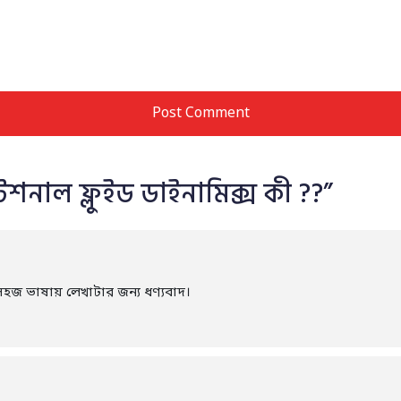
েশনাল ফ্লুইড ডাইনামিক্স কী ??
”
হজ ভাষায় লেখাটার জন্য ধণ্যবাদ।