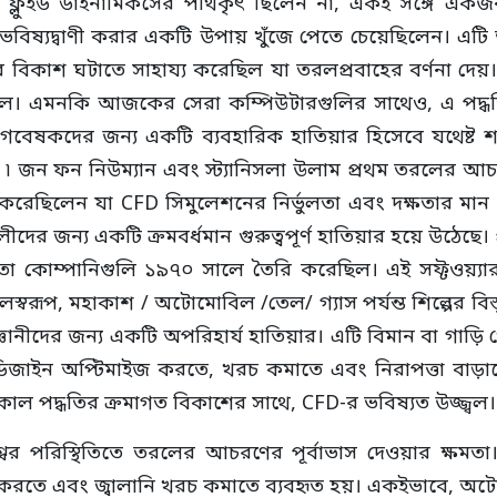
েশনাল ফ্লুইড ডাইনামিকসের পথিকৃৎ ছিলেন না, একই সঙ্গে 
ভুল ভবিষ্যদ্বাণী করার একটি উপায় খুঁজে পেতে চেয়েছিলেন
িকাশ ঘটাতে সাহায্য করেছিল যা তরলপ্রবাহের বর্ণনা দেয়। র
ল। এমনকি আজকের সেরা কম্পিউটারগুলির সাথেও, এ পদ্ধতিট
 গবেষকদের জন্য একটি ব্যবহারিক হাতিয়ার হিসেবে যথেষ্
জন ফন নিউম্যান এবং স্ট্যানিসলা উলাম প্রথম তরলের আচর
 করেছিলেন যা CFD সিমুলেশনের নির্ভুলতা এবং দক্ষতার মান
দের জন্য একটি ক্রমবর্ধমান গুরুত্বপূর্ণ হাতিয়ার হয়ে উঠেছে। 
ম্পানিগুলি ১৯৭০ সালে তৈরি করেছিল। এই সফ্টওয়্যারট
স্বরূপ, মহাকাশ / অটোমোবিল /তেল/ গ্যাস পর্যন্ত শিল্পের বি
িজ্ঞানীদের জন্য একটি অপরিহার্য হাতিয়ার। এটি বিমান বা গাড
র ডিজাইন অপ্টিমাইজ করতে, খরচ কমাতে এবং নিরাপত্তা বাড়
ল পদ্ধতির ক্রমাগত বিকাশের সাথে, CFD-র ভবিষ্যত উজ্জ্বল।
শ্বের পরিস্থিতিতে তরলের আচরণের পূর্বাভাস দেওয়ার ক্ষম
করতে এবং জ্বালানি খরচ কমাতে ব্যবহৃত হয়। একইভাবে, অটোম