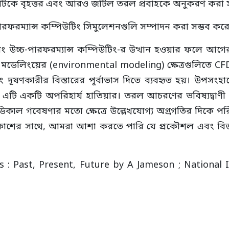
ব এটিকে বৃহত্তর এবং আরও জটিল তরল প্রবাহকে অনুকরণ করা 
ারফরম্যান্স কম্পিউটিং সিমুলেশনগুলি সম্পাদন করা সম্ভব ক
 এবং উচ্চ-পারফরম্যান্স কম্পিউটিং-র উত্থান হওয়ার ফলে আ
েলিংয়ের (environmental modeling) ক্ষেত্রগুলিতে CFD-এর
ূষণকারীর বিস্তারের পূর্বাভাস দিতে ব্যবহৃত হয়। উপসংহ
এটি একটি অপরিহার্য হাতিয়ার। তরল আচরণের ভবিষ্যদ্বাণ
ডিকাল গবেষণার মতো ক্ষেত্রে উল্লেখযোগ্য অগ্রগতির দিকে প
 বিকাশের সাথে, আমরা আশা করতে পারি যে প্রকৌশল এবং বি
cs : Past, Present, Future by A Jameson ; National 