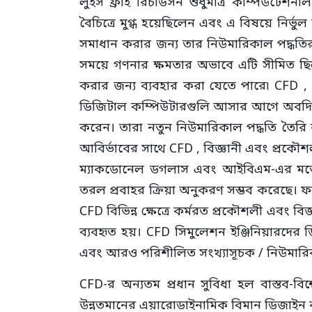
লুইস ফ্রাই রিচার্ডসন শুধুমাত্র কম্পিউট
বৈচিত্রে মুগ্ধ হয়েছিলেন এবং এ বিষয়ে নির্
সমাধান করার জন্য তার নিউমারিকাল পদ্ধতির ব
সময়ে গণনার ক্ষমতার অভাবে এটি সীমিত ছি
করার জন্য ব্যবহার করা যেতে পারে৷ CFD ,
ডিজিটাল কম্পিউটারগুলি আসার আগে অবদি ৷ 
করেন। তারা নতুন নিউমারিকাল পদ্ধতি তৈরি
আবির্ভাবের সাথে CFD , বিজ্ঞানী এবং প্রকৌশলী
ম্যাকডোনেল ডগলাস এবং আইবিএম-এর মতো কো
তরল প্রবাহর ক্রিয়া অনুকরণ সম্ভব করেছে। ফল
CFD বিভিন্ন ক্ষেত্রে কর্মরত প্রকৌশলী এবং ব
ব্যবহৃত হয়। CFD সিমুলেশন ইঞ্জিনিয়ারদে
এবং আরও পরিশীলিত সংখ্যাসূচক / নিউমারিকা
CFD-র অন্যতম প্রধান সুবিধা হল বাস্তব-বি
উন্নতমানের এয়ারোডাইনামিক বিমান ডিজাইন 