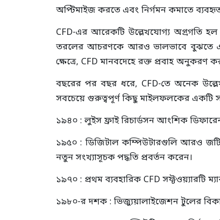
অপ্টিমাইজ করতে এবং নির্গমন কমাতে ব্যবহৃত
CFD-এর আরেকটি উল্লেখযোগ্য অগ্রগতি হল 
তরলের আচরণকে আরও ভালভাবে বুঝতে এবং প্র
ক্ষেত্রে, CFD মানবদেহে রক্ত প্রবাহ অনুকরণ করতে
বছরের পর বছর ধরে, CFD-তে অনেক উল্লেখ
সবচেয়ে গুরুত্বপূর্ণ কিছু মাইলফলকের একটি স
১৯৪০ : লুইস ফ্রাই রিচার্ডসন আংশিক ডিফারেন
১৯৫০ : ডিজিটাল কম্পিউটারগুলি আরও জটিল
নতুন সংখ্যাসূচক পদ্ধতি প্রবর্তন করেন।
১৯৭০ : প্রথম ব্যবহারিক CFD সফ্টওয়্যারটি ম
১৯৮০-র দশক : ভিজ্যুয়ালাইজেশন টুলের বিক