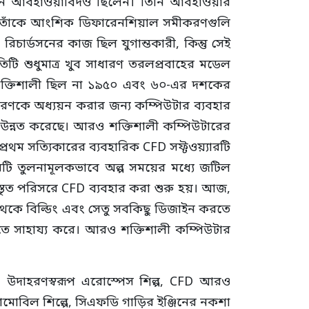
একজন আবহাওয়াবিদও ছিলেন। তিনি আবহাওয়ার
। এটি তাঁকে আংশিক ডিফারেনশিয়াল সমীকরণগুলি
িচার্ডসনের কাজ ছিল যুগান্তকারী, কিন্তু সেই
ি শুধুমাত্র খুব সাধারণ তরলপ্রবাহের মডেল
ট শক্তিশালী ছিল না ১৯৫০ এবং ৬০-এর দশকের
ণকে অধ্যয়ন করার জন্য কম্পিউটার ব্যবহার
 উন্নত করেছে। আরও শক্তিশালী কম্পিউটারের
প্রথম সত্যিকারের ব্যবহারিক CFD সফ্টওয়্যারটি
ি তুলনামূলকভাবে অল্প সময়ের মধ্যে জটিল
স্তৃত পরিসরে CFD ব্যবহার করা শুরু হয়। আজ,
়ি থেকে বিল্ডিং এবং সেতু সবকিছু ডিজাইন করতে
াতে সাহায্য করে। আরও শক্তিশালী কম্পিউটার
তা। উদাহরণস্বরূপ এরোস্পেস
শিল্প
, CFD আরও
োবিল শিল্পে, সিএফডি গাড়ির ইঞ্জিনের নকশা