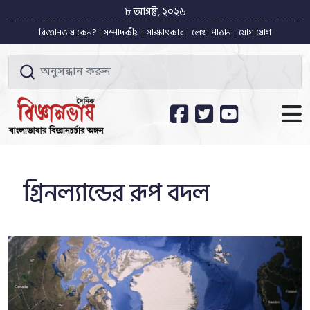
৮ আগষ্ট, ২০২৬
বিজ্ঞানভাষ কেন?
সম্পাদকীয়
সাক্ষাৎকার
লেখা পাঠান
যোগাযোগ
গ্রিনল্যান্ডের রূপ বদল