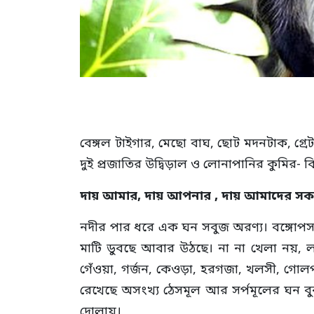
বেঙ্গল টাইগার, মেছো বাঘ, ছোট মদনটাক, গ্রে
দুই প্রজাতির উদ্বিড়াল ও লোনাপানির কুমির- 
দায় আমার, দায় আপনার , দায় আমাদের স
নদীর পার ধরে এক ঘন সবুজ অরণ্য। বঙ্গোপসা
মাটি ডুবছে আবার উঠছে। না না খেলা নয়, 
গেঁওয়া, গর্জন, কেওড়া, হরগজা, খলসী, গোলপ
রেখেছে অসংখ্য ঠেসমূল আর সর্পমূলের ঘন ব
দোলায়।