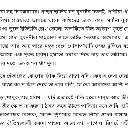
 হরেক সহ-চিত্রকরদের। গাছগাছালির ঘন বুনটের মতনই, প্রাণীরা
রিণ। হাওয়াতে ভাসতে থাকে পাখিদের ডাক। কাদা মাটির বুক
ক পা তুলে ইতিউতি চোখ ফেলে! অতর্কিতে নীল আকাশ ফুড়ে 
সা সাদা বুক-নীল মাছরাঙা জলে ডাইভ দেওয়ার অপেক্ষায়। 
আছে! আর অন্য পারে মন্থর বেগে গোসাপ’খানি লেজ দুলিয়ে ব
ো এক দুরন্ত হরিণ। হয়তো চমকে দিতে চায় তার সঙ্গীকে। 
ার মতো উদ্ধত সব শ্বাসমূল।
েঁতালের ঝোপের ফাঁক দিয়ে রাজা যদি একবার দেখা দেয়! দ
। রাজা কখন ঝাঁপ দেবে তা তার মর্জি, সে তো আমাদের আর্জি 
াঁকড়া,শামুক,গাছ,হরিণ…! যদি এভাবেই বন্দি হতো মানুষ আর ভ
তে তীব্র ক্ষোভ না করুণা ঠাহর করে উঠতে পারিনা। মনে ভাবি,
, লজেন্সের মোড়ক, কোল্ড ড্রিংকের বোতল নিয়ে ওদের বাসা
বের ঐতিহ্যশালী তকমা পাওয়া অভয়ারণ্য লাগোয়া রিসর্টে গভী