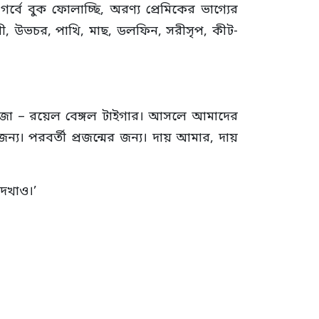
্বে বুক ফোলাচ্ছি, অরণ্য প্রেমিকের ভাগ্যের
য়ী, উভচর, পাখি, মাছ, ডলফিন, সরীসৃপ, কীট-
েছে রাজা – রয়েল বেঙ্গল টাইগার। আসলে আমাদের
য। পরবর্তী প্রজন্মের জন্য। দায় আমার, দায়
েখাও।’