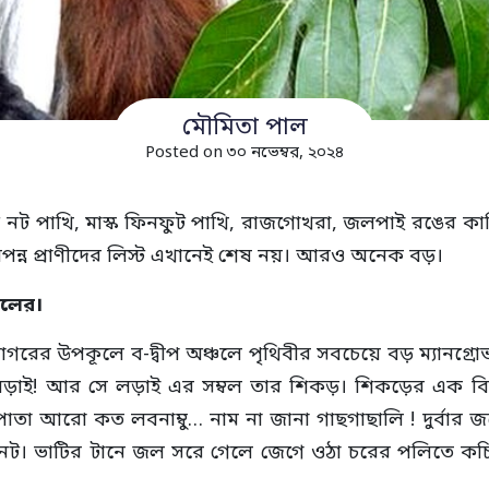
মৌমিতা পাল
Posted on ৩০ নভেম্বর, ২০২৪
ট নট পাখি, মাস্ক ফিনফুট পাখি, রাজগোখরা, জলপাই রঙের কাছ
বিপন্ন প্রাণীদের লিস্ট এখানেই শেষ নয়। আরও অনেক বড়।
কলের।
গরের উপকূলে ব-দ্বীপ অঞ্চলে পৃথিবীর সবচেয়ে বড় ম্যানগ্রো
লড়াই! আর সে লড়াই এর সম্বল তার শিকড়। শিকড়ের এক বিস্ম
াতা আরো কত লবনাম্বু… নাম না জানা গাছগাছালি ! দুর্বার 
ুনট। ভাটির টানে জল সরে গেলে জেগে ওঠা চরের পলিতে কচ