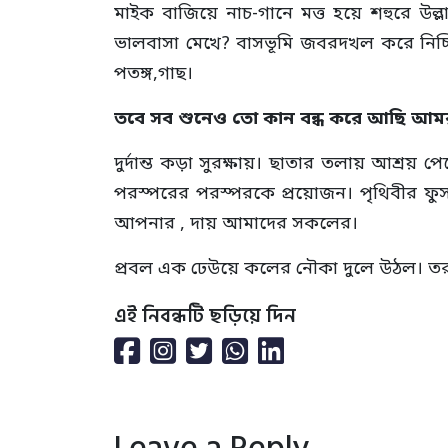
মাইক বাজিয়ে নাচ-গানে মত্ত হয়ে শহুরে উল্ল
ভালবাসা মেখে? বাসভূমি জবরদখল করে নিচ্ছি
পতঙ্গ,গাছ।
তবে সব শুনেও তো কান বন্ধ করে আছি আমর
দুর্দান্ত কড়া সুরক্ষায়। ছাতার তলায় আশ্রয় 
পরস্পরের পরস্পরকে প্রয়োজন। পৃথিবীর ফুসফ
আপনার , দায় আমাদের সকলের।
প্রবল এক ঢেউয়ে কলের নৌকা দুলে উঠল। তরঙ
এই নিবন্ধটি ছড়িয়ে দিন
Leave a Reply