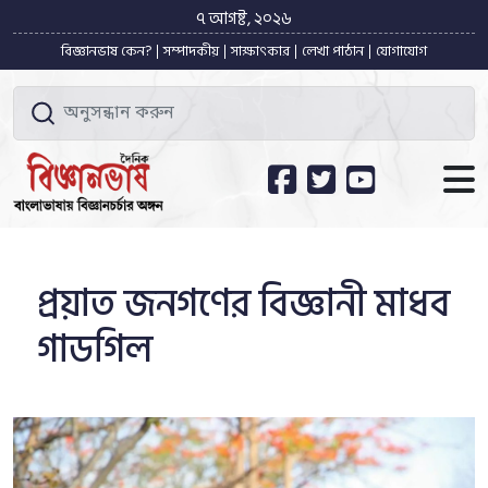
৭ আগষ্ট, ২০২৬
বিজ্ঞানভাষ কেন?
সম্পাদকীয়
সাক্ষাৎকার
লেখা পাঠান
যোগাযোগ
প্রয়াত জনগণের বিজ্ঞানী মাধব
গাডগিল