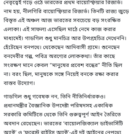
নেতৃত্বেই গড়ে ওঠে ভারতের প্রথম বায়োস্ফিয়ার রিজার্ভ।
নাম হয়, নীলগিরি বায়োস্ফিয়ার রিজার্ভ। তিনটি রাজ্য জুড়ে
বিস্তৃত এই অঞ্চল আজ ভারতের সবচেয়ে বড় সংরক্ষিত
এলাকা। এই সাফল্য এসেছিল মাঠে নেমে কাজ করার
মাধ্যমেই। গাডগিল শুধু মানচিত্র আর উপগ্রহচিত্র দেখেননি।
হেঁটেছেন বনপথে। থেকেছেন আদিবাসী গ্রামে। শুনেছেন
বনদেবীর গল্প, পবিত্র অরণ্যের লোককথা। তাঁর কাছে
সংরক্ষণ মানে কেবল “মানুষের প্রবেশ বন্ধের” নীতি ছিল
না। বরং ছিল, মানুষকে সঙ্গে নিয়েই বনকে রক্ষা করার
বাস্তব উদ্যোগ।
গাডগিল শুধু গবেষক নন, তিনি নীতিনির্ধারকও।
প্রধানমন্ত্রীর বৈজ্ঞানিক উপদেষ্টা পরিষদসহ একাধিক
সরকারি কমিটিতে থেকে তিনি গুরুত্বপূর্ণ আইন তৈরিতে
অবদান রেখেছেন। ভারতের ‘বায়োলজিক্যাল ডাইভার্সিটি
অ্যাক্ট’ ও ‘ফরেস্ট রাইটস অ্যাক্ট’-এই দুই আইনের নেপথ্যে