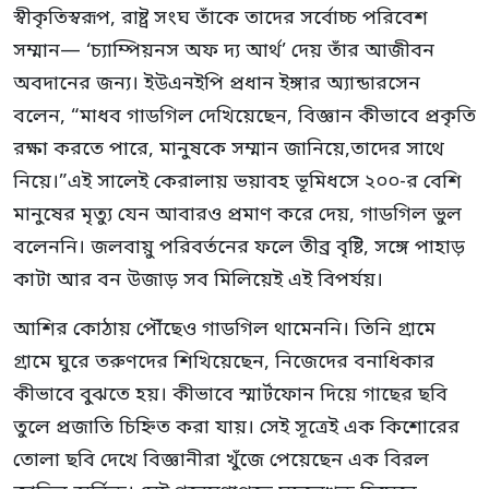
স্বীকৃতিস্বরূপ, রাষ্ট্র সংঘ তাঁকে তাদের সর্বোচ্চ পরিবেশ
সম্মান— ‘চ্যাম্পিয়নস অফ দ্য আর্থ’ দেয় তাঁর আজীবন
অবদানের জন্য। ইউএনইপি প্রধান ইঙ্গার অ্যান্ডারসেন
বলেন, “মাধব গাডগিল দেখিয়েছেন, বিজ্ঞান কীভাবে প্রকৃতি
রক্ষা করতে পারে, মানুষকে সম্মান জানিয়ে,তাদের সাথে
নিয়ে।”এই সালেই কেরালায় ভয়াবহ ভূমিধসে ২০০-র বেশি
মানুষের মৃত্যু যেন আবারও প্রমাণ করে দেয়, গাডগিল ভুল
বলেননি। জলবায়ু পরিবর্তনের ফলে তীব্র বৃষ্টি, সঙ্গে পাহাড়
কাটা আর বন উজাড় সব মিলিয়েই এই বিপর্যয়।
আশির কোঠায় পৌঁছেও গাডগিল থামেননি। তিনি গ্রামে
গ্রামে ঘুরে তরুণদের শিখিয়েছেন, নিজেদের বনাধিকার
কীভাবে বুঝতে হয়। কীভাবে স্মার্টফোন দিয়ে গাছের ছবি
তুলে প্রজাতি চিহ্নিত করা যায়। সেই সূত্রেই এক কিশোরের
তোলা ছবি দেখে বিজ্ঞানীরা খুঁজে পেয়েছেন এক বিরল