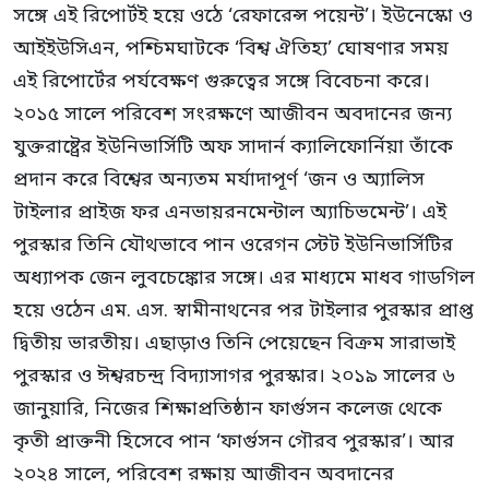
সঙ্গে এই রিপোর্টই হয়ে ওঠে ‘রেফারেন্স পয়েন্ট’। ইউনেস্কো ও
আইইউসিএন, পশ্চিমঘাটকে ‘বিশ্ব ঐতিহ্য’ ঘোষণার সময়
এই রিপোর্টের পর্যবেক্ষণ গুরুত্বের সঙ্গে বিবেচনা করে।
২০১৫ সালে পরিবেশ সংরক্ষণে আজীবন অবদানের জন্য
যুক্তরাষ্ট্রের ইউনিভার্সিটি অফ সাদার্ন ক্যালিফোর্নিয়া তাঁকে
প্রদান করে বিশ্বের অন্যতম মর্যাদাপূর্ণ ‘জন ও অ্যালিস
টাইলার প্রাইজ ফর এনভায়রনমেন্টাল অ্যাচিভমেন্ট’। এই
পুরস্কার তিনি যৌথভাবে পান ওরেগন স্টেট ইউনিভার্সিটির
অধ্যাপক জেন লুবচেঙ্কোর সঙ্গে। এর মাধ্যমে মাধব গাডগিল
হয়ে ওঠেন এম. এস. স্বামীনাথনের পর টাইলার পুরস্কার প্রাপ্ত
দ্বিতীয় ভারতীয়। এছাড়াও তিনি পেয়েছেন বিক্রম সারাভাই
পুরস্কার ও ঈশ্বরচন্দ্র বিদ্যাসাগর পুরস্কার। ২০১৯ সালের ৬
জানুয়ারি, নিজের শিক্ষাপ্রতিষ্ঠান ফার্গুসন কলেজ থেকে
কৃতী প্রাক্তনী হিসেবে পান ‘ফার্গুসন গৌরব পুরস্কার’। আর
২০২৪ সালে, পরিবেশ রক্ষায় আজীবন অবদানের