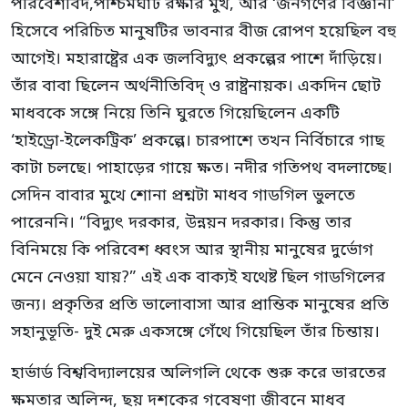
পরিবেশবিদ,পশ্চিমঘাট রক্ষার মুখ, আর ‘জনগণের বিজ্ঞানী’
হিসেবে পরিচিত মানুষটির ভাবনার বীজ রোপণ হয়েছিল বহু
আগেই। মহারাষ্ট্রের এক জলবিদ্যুৎ প্রকল্পের পাশে দাঁড়িয়ে।
তাঁর বাবা ছিলেন অর্থনীতিবিদ্‌ ও রাষ্ট্রনায়ক। একদিন ছোট
মাধবকে সঙ্গে নিয়ে তিনি ঘুরতে গিয়েছিলেন একটি
‘হাইড্রো-ইলেকট্রিক’ প্রকল্পে। চারপাশে তখন নির্বিচারে গাছ
কাটা চলছে। পাহাড়ের গায়ে ক্ষত। নদীর গতিপথ বদলাচ্ছে।
সেদিন বাবার মুখে শোনা প্রশ্নটা মাধব গাডগিল ভুলতে
পারেননি। “বিদ্যুৎ দরকার, উন্নয়ন দরকার। কিন্তু তার
বিনিময়ে কি পরিবেশ ধ্বংস আর স্থানীয় মানুষের দুর্ভোগ
মেনে নেওয়া যায়?” এই এক বাক্যই যথেষ্ট ছিল গাডগিলের
জন্য। প্রকৃতির প্রতি ভালোবাসা আর প্রান্তিক মানুষের প্রতি
সহানুভূতি- দুই মেরু একসঙ্গে গেঁথে গিয়েছিল তাঁর চিন্তায়।
হার্ভার্ড বিশ্ববিদ্যালয়ের অলিগলি থেকে শুরু করে ভারতের
ক্ষমতার অলিন্দ, ছয় দশকের গবেষণা জীবনে মাধব