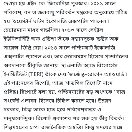
দেওয়া হয় এইচ. কে. ফিরোদিয়া পুরস্কার। ২০১১ সালে
পরিবেশ, বন ও জলবায়ু পরিবর্তন মন্ত্রকের অনুরোধে গঠিত
হয় ‘ওয়েস্টার্ন ঘাটস ইকোলজি এক্সপার্টস প্যানেল’।
চেয়ারম্যান মাধব গাডগিল। ২০১৩ সালে সেন্ট্রাল
ইউনিভার্সিটি অফ ওড়িশা তাঁকে সম্মানসূচক ‘ডক্টর অফ
সায়েন্স’ ডিগ্রি দেয়। ২০১৪ সালে পশ্চিমঘাট ইকোলজি
এক্সপার্টস প্যানেল এবং তার চেয়ারম্যান হিসেবে গাডগিলের
অবদানকে স্বীকৃতি জানায়। দ্য এনার্জি অ্যান্ড রিসোর্সেস
ইনস্টিটিউট (TERI) তাঁকে দেয় ‘জর্জেস্কু–রোগেন অ্যাওয়ার্ড’।
এই প্যানেলের রিপোর্ট, আজ ‘গাডগিল রিপোর্ট’ নামে
প্রসিদ্ধ। রিপোর্টে বলা হয়, পশ্চিমঘাটের বড় অংশকে ‘ বাস্তু
সংবেদী এলাকা’ হিসেবে চিহ্নিত করতে হবে। উন্নয়ন
দরকার, কিন্তু তাকে হতে হবে পরিবেশবান্ধব ও
মানুষকেন্দ্রিক। রিপোর্ট প্রকাশের পর শুরু হয় তীব্র বিতর্ক।
শিল্পমহলের চাপ। রাজনৈতিক অস্বস্তি। কিন্তু সময়ের সঙ্গে