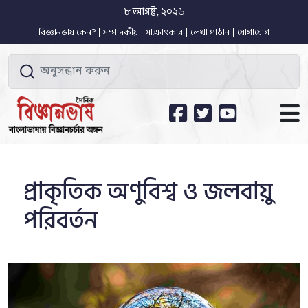
৮ আগষ্ট, ২০২৬
বিজ্ঞানভাষ কেন?
সম্পাদকীয়
সাক্ষাৎকার
লেখা পাঠান
যোগাযোগ
প্রাকৃতিক অণুবিশ্ব ও জলবায়ু
পরিবর্তন