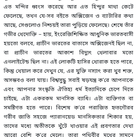
এত মন্দির ধ্বংস করেছে আর এত হিন্দুর মাথা কেটে
ফেলেছে, তখন যে-সব বইতে অক্সিজেন ও ব্যাটারির কথা
আছে, সেগুলোও নিশ্চয়ই তারা পুড়িয়ে ফেলেছে। শেষে তাঁর
গভীর খেদোক্তি – হায়, ইংরেজিশিক্ষিত আধুনিক ভারতবাসী
হয়তো বলবে, প্রাচীন ভারতের বাতাসে অক্সিজেনই ছিল না,
বা প্রাচীন ভারতের আকাশ বিদ্যুৎ খেলাবার মতো
এনলাইটেন্ড ছিল না। এই লোকটি হাসির খোরাক হতে পারে,
কিন্তু খেয়াল করে দেখুন যে, এর যুক্তি নস্যাৎ করা খুব শক্ত,
অসম্ভবও বলা যায়। বিশ্বসুদ্ধু সবাই ষড়যন্ত্র ক’রে আপনাকে
এবং আপনার সংস্কৃতি ঐতিহ্য ধর্ম ইত্যাদিকে চেপে দিতে
চাইছে, এটা একরকম মানসিক ব্যাধি। এটা ব্যক্তিগত বা
সমষ্টিগত হতে পারে। বিশেষ ক’রে পরাজিত হৃতগৌরব
গরীব জাতি সহজে প্যারানয়েড মানসিকতার শিকার হয়,
তাদের মধ্যে অতীতকে খুঁটে খাওয়ার এই প্রবণতার দেখা
আরো বেশি ক’রে মেলে। তারা পৃথিবীর মুখের সামনে