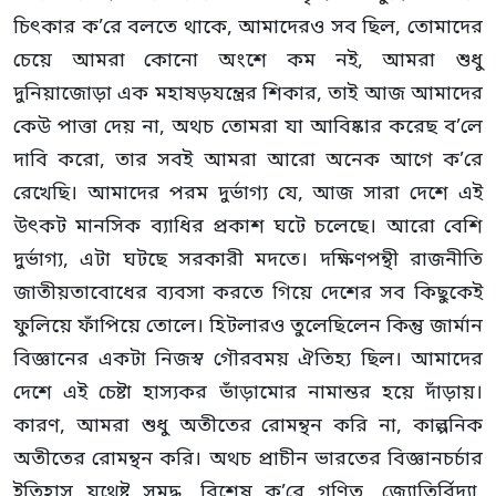
চিৎকার ক’রে বলতে থাকে, আমাদেরও সব ছিল, তোমাদের
চেয়ে আমরা কোনো অংশে কম নই, আমরা শুধু
দুনিয়াজোড়া এক মহাষড়যন্ত্রের শিকার, তাই আজ আমাদের
কেউ পাত্তা দেয় না, অথচ তোমরা যা আবিষ্কার করেছ ব’লে
দাবি করো, তার সবই আমরা আরো অনেক আগে ক’রে
রেখেছি। আমাদের পরম দুর্ভাগ্য যে, আজ সারা দেশে এই
উৎকট মানসিক ব্যাধির প্রকাশ ঘটে চলেছে। আরো বেশি
দুর্ভাগ্য, এটা ঘটছে সরকারী মদতে। দক্ষিণপন্থী রাজনীতি
জাতীয়তাবোধের ব্যবসা করতে গিয়ে দেশের সব কিছুকেই
ফুলিয়ে ফাঁপিয়ে তোলে। হিটলারও তুলেছিলেন কিন্তু জার্মান
বিজ্ঞানের একটা নিজস্ব গৌরবময় ঐতিহ্য ছিল। আমাদের
দেশে এই চেষ্টা হাস্যকর ভাঁড়ামোর নামান্তর হয়ে দাঁড়ায়।
কারণ, আমরা শুধু অতীতের রোমন্থন করি না, কাল্পনিক
অতীতের রোমন্থন করি। অথচ প্রাচীন ভারতের বিজ্ঞানচর্চার
ইতিহাস যথেষ্ট সমৃদ্ধ, বিশেষ ক’রে গণিত, জ্যোতির্বিদ্যা,