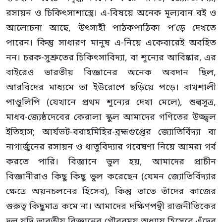
রসায়ন ও চিকিৎসাশাস্ত্রে। এ-বিষয়ে অনেক মূল্যবান বই ও
আলোচনা আছে, উৎসাহী পাঠকপাঠিকা প’ড়ে দেখতে
পারেন। কিন্তু সাধারণ মানুষ এ-নিয়ে একেবারেই অবহিত
নন। চরক-সুশ্রুতের চিকিৎসাবিদ্যা, বা শূন্যের আবিষ্কার, এর
বাইরেও ভারতীয় বিজ্ঞানের অনেক অবদান ছিল,
আরবিদের মাধ্যমে তা ইউরোপে ছড়িয়ে পড়ে। বাখশালী
পাণ্ডুলিপি (যেখানে প্রথম শূন্যের দেখা মেলে), শুল্বসূত্র,
মাধব-জ্যেষ্ঠদেবের কেরালা স্কুল আমাদের গণিতের উজ্জ্বল
ইতিহাস; আর্যভট-বরাহমিহির-ব্রহ্মগুপ্তের জ্যোতির্বিদ্যা বা
নাগার্জুনের রসায়ন ও ধাতুবিদ্যার গবেষণা নিয়ে আমরা গর্ব
করতে পারি। বিজ্ঞানে ভুল হয়, আমাদের প্রাচীন
বিজ্ঞানীরাও কিছু কিছু ভুল করেছেন (যেমন জ্যোতির্বিদ্যার
ক্ষেত্রে অয়নচলনের হিসেব), কিন্তু তাতে তাঁদের কাজের
গুরুত্ব কিছুমাত্র কমে না। আমাদের দক্ষিণপন্থী রাজনীতিকের
দল যদি ভারতীয় বিজ্ঞানের গৌরবময় অধ্যায় হিসেবে এঁদের