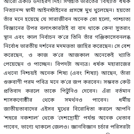
আরো একটি উদাহরণ দিই। সম্প্রতি ভারতের ‘বিখ্যাত’ ধর্ষক
নিত্যানন্দ স্বামী আইনস্টাইনের প্রসঙ্গে মুখ খুলেছেন। হয়তো
তাঁর মনে হয়েছে যে সারাজীবন অনেক তো হলো, পাশ্চাত্য
বিজ্ঞানের উপর বলাৎকারটাই বা বাদ থাকে কেন! সুতরাং
স্থান এবং কাল নির্বাচন ক’রে তিনি তাঁর গঞ্জিকাসেবনলব্ধ
নির্বোধ ভারতীয় দর্শনের মদমত্ততা জাহির করেছেন। সে বেশ
করেছেন, ও কাজ ক’রে আজকাল অনেকেই খ্যাতি
পেয়েছেন ও পাচ্ছেন। বিপদটা অন্যত্র। ধর্ষক মহারাজের
এখনো নিশ্চয়ই অনেক শিষ্য (এবং শিষ্যা) আছেন, তাঁরা
গুরুবাণী পরম পবিত্র মনে ক’রে জপ করবেন। সম্ভবত কেউ
প্রতিবাদ করলে তাকে পিটুনিও দেবেন। এঁরা বর্তমান
শাসকগোষ্ঠীর থেকে সমর্থনও পাবেন। ধর্মীয়
জাতীয়তাবাদের এইসব মুখের বিরোধিতা করলে আপনি
‘শহুরে নকশাল’ থেকে ‘দেশদ্রোহী’ পর্যন্ত অনেক খেতাব
পাবেন, ভাগ্যে থাকলে জেলও। জ্ঞানবিজ্ঞান চর্চার পরিসরটা