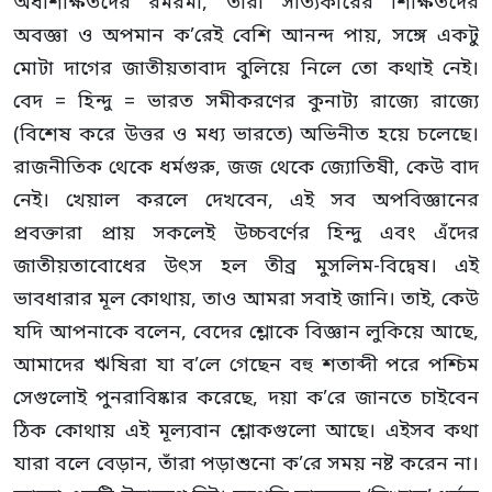
অর্ধশিক্ষিতদের রমরমা, তারা সত্যিকারের শিক্ষিতদের
অবজ্ঞা ও অপমান ক’রেই বেশি আনন্দ পায়, সঙ্গে একটু
মোটা দাগের জাতীয়তাবাদ বুলিয়ে নিলে তো কথাই নেই।
বেদ = হিন্দু = ভারত সমীকরণের কুনাট্য রাজ্যে রাজ্যে
(বিশেষ করে উত্তর ও মধ্য ভারতে) অভিনীত হয়ে চলেছে।
রাজনীতিক থেকে ধর্মগুরু, জজ থেকে জ্যোতিষী, কেউ বাদ
নেই। খেয়াল করলে দেখবেন, এই সব অপবিজ্ঞানের
প্রবক্তারা প্রায় সকলেই উচ্চবর্ণের হিন্দু এবং এঁদের
জাতীয়তাবোধের উৎস হল তীব্র মুসলিম-বিদ্বেষ। এই
ভাবধারার মূল কোথায়, তাও আমরা সবাই জানি। তাই, কেউ
যদি আপনাকে বলেন, বেদের শ্লোকে বিজ্ঞান লুকিয়ে আছে,
আমাদের ঋষিরা যা ব’লে গেছেন বহু শতাব্দী পরে পশ্চিম
সেগুলোই পুনরাবিষ্কার করেছে, দয়া ক’রে জানতে চাইবেন
ঠিক কোথায় এই মূল্যবান শ্লোকগুলো আছে। এইসব কথা
যারা বলে বেড়ান, তাঁরা পড়াশুনো ক’রে সময় নষ্ট করেন না।