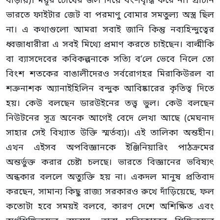
বাড়ায়)। ময়ূর চোখের জল দিয়ে বংশবৃদ্ধি করে না। প্রাচীন
ভারতে ফাইটার জেট বা পরমাণু বোমার সমতুল্য অস্ত্র ছিল
না। এ কথাগুলো আমরা সবাই জানি কিন্তু নব্যহিন্দুত্বের
ধ্বজাধারীরা এ সবই মিথ্যে প্রমাণ করতে চাইছেন। বাল্মীকি
বা ব্যাসদেবের কবিকল্পনাকে সত্যি ব’লে ভেবে নিলে তো
বিংশ শতকের বাঙালীদেরও সর্বরোগহর মিরাকিউরল বা
শত্রুনাশক অ্যানাইহিলিন বন্দুক আবিষ্কারের কৃতিত্ব দিতে
হয়। কেউ বলছেন ডারউইনের তত্ত্ব ভুল। কেউ বলছেন
নিউটনের সূত্র অনেক আগেই বেদে লেখা আছে (মেঘনাদ
সাহার সেই বিখ্যাত উক্তি স্মর্তব্য)। এই তালিকা অন্তহীন।
এখন এইসব অপবিজ্ঞানকে ইঞ্জিনিয়ারিং পাঠক্রমের
অন্তর্ভুক্ত করার চেষ্টা চলছে। ভারতে বিজ্ঞানের ভবিষ্যৎ
অন্ধকার বললে অত্যুক্তি হয় না। একদল মানুষ প্রতিবাদ
করছেন, সামান্য কিছু রাজ্য সরকারও রুখে দাঁড়িয়েছে, ফল
কতোটা হবে সময়ই বলবে, কারণ দেশে অশিক্ষিত এবং