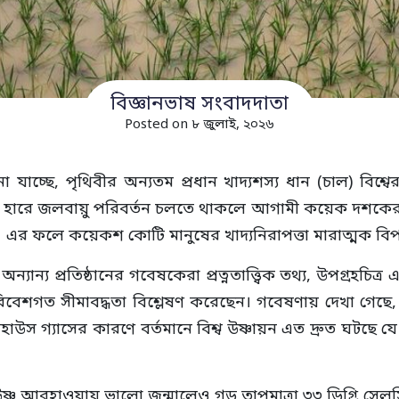
বিজ্ঞানভাষ সংবাদদাতা
Posted on ৮ জুলাই, ২০২৬
াচ্ছে, পৃথিবীর অন্যতম প্রধান খাদ্যশস্য ধান (চাল) বিশ্বের
 হারে জলবায়ু পরিবর্তন চলতে থাকলে আগামী কয়েক দশকের মধ্য
। এর ফলে কয়েকশ কোটি মানুষের খাদ্যনিরাপত্তা মারাত্মক বি
 অন্যান্য প্রতিষ্ঠানের গবেষকেরা প্রত্নতাত্ত্বিক তথ্য, উপগ্র
িবেশগত সীমাবদ্ধতা বিশ্লেষণ করেছেন। গবেষণায় দেখা গেছে, এত 
গ্রিনহাউস গ্যাসের কারণে বর্তমানে বিশ্ব উষ্ণায়ন এত দ্রুত ঘটছ
উষ্ণ আবহাওয়ায় ভালো জন্মালেও গড় তাপমাত্রা ৩৩ ডিগ্রি স