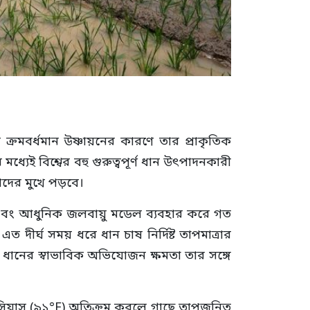
 ক্রমবর্ধমান উষ্ণায়নের কারণে তার প্রাকৃতিক
েই বিশ্বের বহু গুরুত্বপূর্ণ ধান উৎপাদনকারী
পদের মুখে পড়বে।
হচিত্র এবং আধুনিক জলবায়ু মডেল ব্যবহার করে গত
দীর্ঘ সময় ধরে ধান চাষ নির্দিষ্ট তাপমাত্রার
ে যে ধানের স্বাভাবিক অভিযোজন ক্ষমতা তার সঙ্গে
েলসিয়াস (৯১°F) অতিক্রম করলে গাছে তাপজনিত