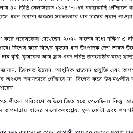
প্রায় ৪০ ডিগ্রি সেলসিয়াস (১০৪°F)-এর কাছাকাছি পৌঁছালে ধ
িহাসে এমন কোনো অঞ্চলে সফলভাবে ধান চাষের প্রমাণ পাওয়া যায
লেষণ করে গবেষকেরা দেখেছেন, ২০৭০ সালের মধ্যে দক্ষিণ ও দক্ষ
রে। বিশেষ করে বিশ্বের বৃহত্তম ধান উৎপাদক দেশ ভারত উল্ল
ের দাম বৃদ্ধি, কৃষকের আয় হ্রাস এবং দরিদ্র জনগোষ্ঠীর মধ্যে 
জানান, জিনগত উন্নয়ন, আধুনিক প্রজনন প্রযুক্তি এবং তাপ
ব অঞ্চলে সমানভাবে পৌঁছাবে না। বিশেষ করে উষ্ণমণ্ডলীয় অঞ্চল
 পারেন।
কৃত শীতল পরিবেশে অভিযোজিত হতে পেরেছিল। কিন্তু আরও
াত্রায় ধানের সালোকসংশ্লেষ, ফুল ফোটা এবং শস্যগঠন প্রভৃতি
িঃসরণ দ্রুত কমানো না গেলে আগামী প্রায় ৫০ বছরের মধ্যেই ধান