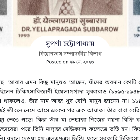
সুপর্ণা চট্টোপাধ্যায়
বিজ্ঞানভাষ সম্পাদকীয় বিভাগ
Posted on ২৯ মে, ২০২৬
আছে। আবার এমন কিছু মানুষও আছেন, যাঁদের অবদান কোটি 
 ছিলেন চিকিৎসাবিজ্ঞানী ইয়েলাপ্রগাদা সুব্বারাও (১৮৯৫-১৯৪৮)
া থাকলেও, তাঁর নাম আজ খুব বেশি মানুষ জানেন না। ১৮৯৫ স
াতেই জীবনে নেমে আসে একের পর এক আঘাত। তাঁর বাবা বেরিব
বস্থা ভেঙে পড়ে। কিন্তু তাঁর মা ভেঙ্কাম্মা নিজের গয়না ব
 স্বভাবের। পরে তিনি মাদ্রাজ মেডিক্যাল কলেজে ভর্তি হন। কিন
হয়নি। বদলে দেওয়া হয় এলএমএস ডিগ্রি। ফলে সরকারি চিকিৎস