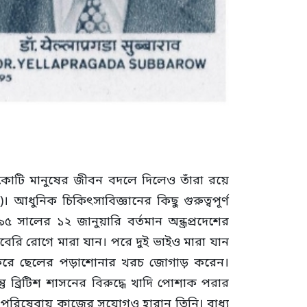
কোটি মানুষের জীবন বদলে দিলেও তাঁরা রয়ে
। আধুনিক চিকিৎসাবিজ্ঞানের কিছু গুরুত্বপূর্ণ
ালের ১২ জানুয়ারি বর্তমান অন্ধ্রপ্রদেশের
েরি রোগে মারা যান। পরে দুই ভাইও মারা যান
িক্রি করে ছেলের পড়াশোনার খরচ জোগাড় করেন।
্তু ব্রিটিশ শাসনের বিরুদ্ধে খাদি পোশাক পরার
া পরিষেবায় কাজের সুযোগও হারান তিনি। বাধ্য