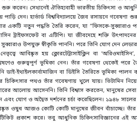
ে শুরু করেন। সেখানেই ঐতিহ্যবাহী ভারতীয় চিকিৎসা ও আধুনিক
় পাড়ি দেন। হার্ভার্ড বিশ্ববিদ্যালয়ে জৈব রসায়নে গবেষণা
র একটি নতুন পদ্ধতি তৈরি করেন, যা “ফিসকে-সুব্বারাও প
সিন ট্রাইফসফেট বা এটিপি। যা জীবদেহে শক্তি উৎপাদনের
ডে সুব্বারাও উপযুক্ত স্বীকৃতি পাননি। পরে তিনি যোগ দেন লেডা
ৃত্বে আবিষ্কৃত হয় ক্লোরটেট্রাসাইক্লিন বা ‘অরিওমাইসিন’, য
লেষণেও গুরুত্বপূর্ণ ভূমিকা নেন। তাঁর গবেষণা থেকেই পরে 
়া তিনি ডাই-ইথাইলকার্বামাজিন বা ডিইসি তৈরিতে ভূমিকা পালন 
র চিকিৎসার পথও তাঁর গবেষণায় খুলে যায়। ভিটামিন নিয়
নও প্রচারের আলোয় আসেননি। তিনি বিশ্বাস করতেন, মানুষের 
লেন এবং যোগ ও অদ্বৈত দর্শনের চর্চা করেছিলেন। ১৯৪৮ সালের ৯
ও-র আবিষ্কৃত ওষুধ আজও কোটি কোটি মানুষের জীবন বাঁচাচ্ছে। 
টিকিট প্রকাশ করে। তবু আধুনিক চিকিৎসাবিজ্ঞানের এই অ