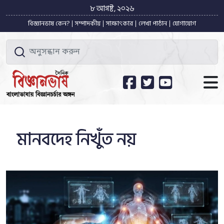
৮ আগষ্ট, ২০২৬
বিজ্ঞানভাষ কেন?
সম্পাদকীয়
সাক্ষাৎকার
লেখা পাঠান
যোগাযোগ
মানবদেহ নিখুঁত নয়