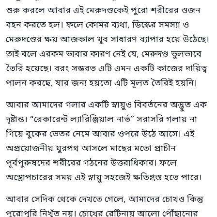
শুরু করলে আবার এই মেরুদণ্ডকেই পুরো শরীরের ওজন
বহন করতে হল। ফলে কোমর ব্যথা, ডিস্কের সমস্যা ও
মেরুদণ্ডের ক্ষয় আজকাল খুব সাধারণ ব্যাপার হয়ে উঠেছে।
তাই বলে এরকম ভাবার কারণ নেই যে, মেরুদণ্ড ভুলভাবে
তৈরি হয়েছে। বরং সম্ভবত এটি এমন একটি কাজের দায়িত্ব
পালন করছে, যার জন্য হয়তো এটি মূলত তৈরিই হয়নি।
আবার আমাদের গলার একটি স্নায়ুও বিবর্তনের অদ্ভুত এক
দৃষ্টান্ত। “রেকারেন্ট ল্যারিঞ্জিয়াল নার্ভ’’ সরাসরি গলায় না
গিয়ে বুকের ভেতর নেমে আবার ওপরে উঠে আসে। এই
অপ্রয়োজনীয় ঘুরপথ আসলে মাছের মতো প্রাচীন
পূর্বপুরুষদের শরীরের গঠনের উত্তরাধিকার। ফলে
অস্ত্রোপচারের সময় এই স্নায়ু সহজেই ক্ষতিগ্রস্ত হতে পারে।
আবার সেদিক থেকে দেখতে গেলে, আমাদের চোখও কিন্তু
পুরোপুরি নিখুঁত নয়। চোখের রেটিনায় আলো পৌঁছানোর