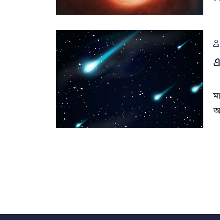
এ
ম
আ