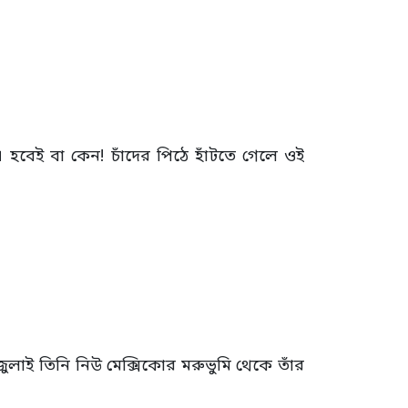
 হবেই বা কেন! চাঁদের পিঠে হাঁটতে গেলে ওই
১১ জুলাই তিনি নিউ মেক্সিকোর মরুভুমি থেকে তাঁর