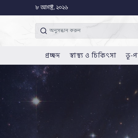
৮ আগষ্ট, ২০২৬
প্রচ্ছদ
স্বাস্থ্য ও চিকিৎসা
ভূ-প