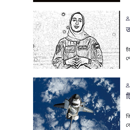
আ
চ
প
ট
ত
ক