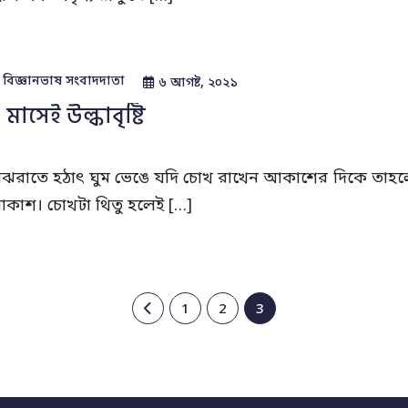
বিজ্ঞানভাষ সংবাদদাতা
৬ আগষ্ট, ২০২১
 মাসেই উল্কাবৃষ্টি
াঝরাতে হঠাৎ ঘুম ভেঙে যদি চোখ রাখেন আকাশের দিকে তাহ
কাশ। চোখটা থিতু হলেই […]
1
2
3