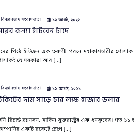
বিজ্ঞানভাষ সংবাদদাতা
১২ আগষ্ট, ২০২১
রব কন্যা হাঁটবেন চাঁদে
াঁদের পিঠে হাঁটছেন এক তরুণী! পরনে মহাকাশচারীর পোশাক।
োশাকই যে দরকার! আর […]
বিজ্ঞানভাষ সংবাদদাতা
১১ আগষ্ট, ২০২১
িকিটের দাম সাড়ে চার লক্ষ হাজার ডলার
িনি রিচার্ড ব্র্যানসন, মার্কিন যুক্তরাষ্ট্রের এক ধনকুবের। গত 
োম্পানির একটি রকেটে চেপে […]