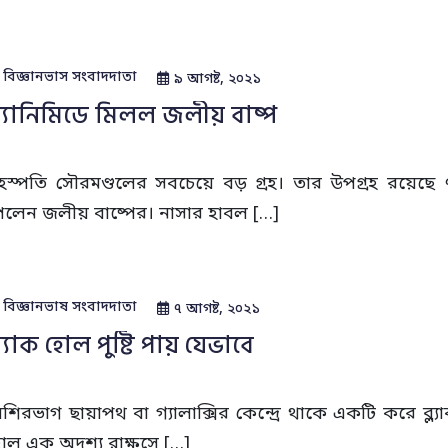
বিজ্ঞানভাস সংবাদদাতা
৯ আগষ্ট, ২০২১
্যানিমিডে মিলল জলীয় বাষ্প
ৃহস্পতি সৌরমণ্ডলের সবচেয়ে বড় গ্রহ। তার উপগ্রহ রয়েছে ৭৯ 
েলেন জলীয় বাষ্পের। নাসার হাবল […]
বিজ্ঞানভাষ সংবাদদাতা
৭ আগষ্ট, ২০২১
্ল্যাক হোল পুষ্টি পায় যেভাবে
েশিরভাগ ছায়াপথ বা গ্যালাক্সির কেন্দ্রে থাকে একটি করে ব্
োল এক অদৃশ্য রাক্ষুসে […]