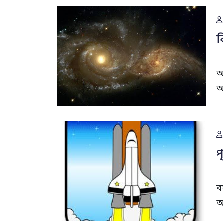
ব
আ
আ
প
ব
অ