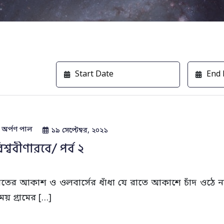
অর্পণ পাল
১৯ সেপ্টেম্বর, ২০২১
িশ্ববীণারবে/ পর্ব ২
াতের আকাশ ও ওলবার্সের ধাঁধা যে রাতে আকাশে চাঁদ ওঠে না
ময় গ্রামের […]