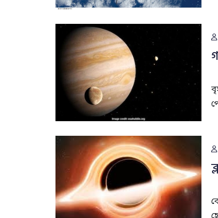
গ
ব
প
ব
ব
হ